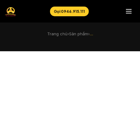
Gọi 0946.915.111
Trang chủ
›
Sản phẩm
›
…