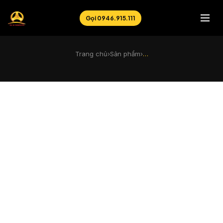
Gọi 0946.915.111
Trang chủ
›
Sản phẩm
›
…