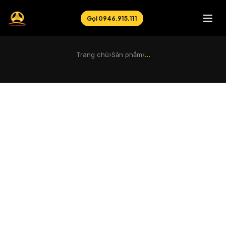
Gọi 0946.915.111
Trang chủ
›
Sản phẩm
›
…