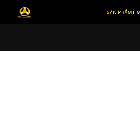
SẢN PHẨM
TÌ