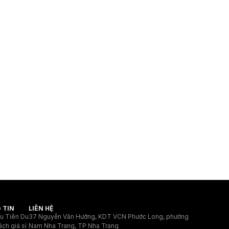
 TIN
LIÊN HỆ
ệu Tiên Du
37 Nguyễn Văn Hưởng, KDT VCN Phước Long, phường
ách giá sỉ
Nam Nha Trang, TP Nha Trang