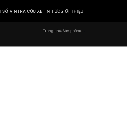
M SỐ VIN
TRA CỨU XE
TIN TỨC
GIỚI THIỆU
Trang chủ
›
Sản phẩm
›
…