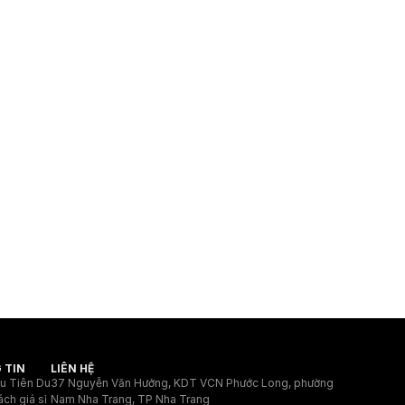
 TIN
LIÊN HỆ
ệu Tiên Du
37 Nguyễn Văn Hưởng, KDT VCN Phước Long, phường
ách giá sỉ
Nam Nha Trang, TP Nha Trang