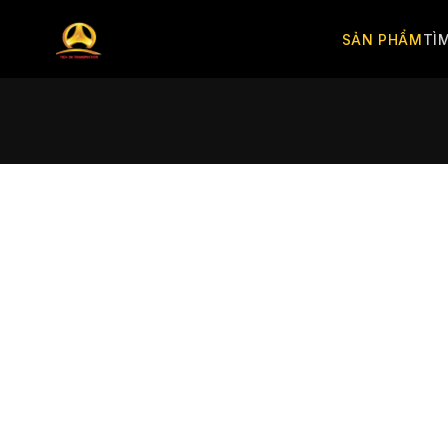
SẢN PHẨM
TÌ