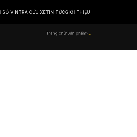
M SỐ VIN
TRA CỨU XE
TIN TỨC
GIỚI THIỆU
Trang chủ
›
Sản phẩm
›
…