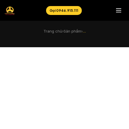
Gọi 0946.915.111
Trang chủ
›
Sản phẩm
›
…