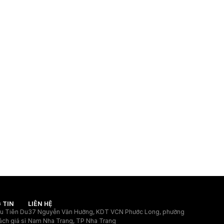
 TIN
LIÊN HỆ
ệu Tiên Du
37 Nguyễn Văn Hưởng, KDT VCN Phước Long, phường
ách giá sỉ
Nam Nha Trang, TP Nha Trang