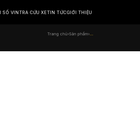
M SỐ VIN
TRA CỨU XE
TIN TỨC
GIỚI THIỆU
Trang chủ
›
Sản phẩm
›
…