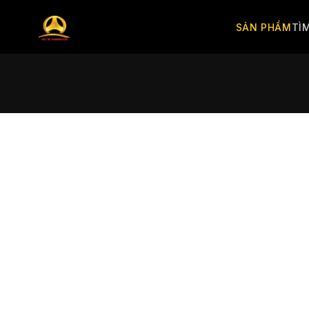
SẢN PHẨM
TÌ