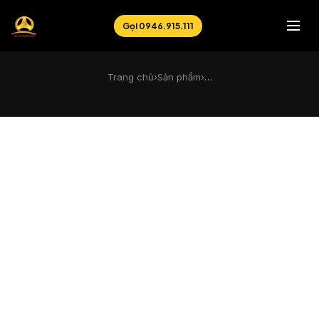
Gọi 0946.915.111
Trang chủ
›
Sản phẩm
›
…