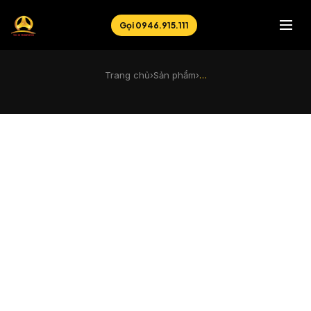
Gọi 0946.915.111
Trang chủ
›
Sản phẩm
›
…