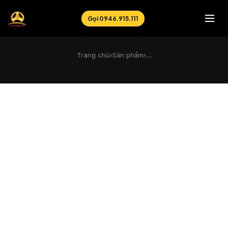
Gọi 0946.915.111
Trang chủ
›
Sản phẩm
›
…