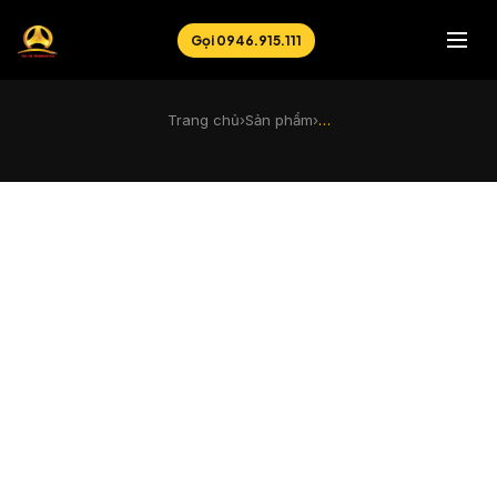
Gọi 0946.915.111
Trang chủ
›
Sản phẩm
›
…