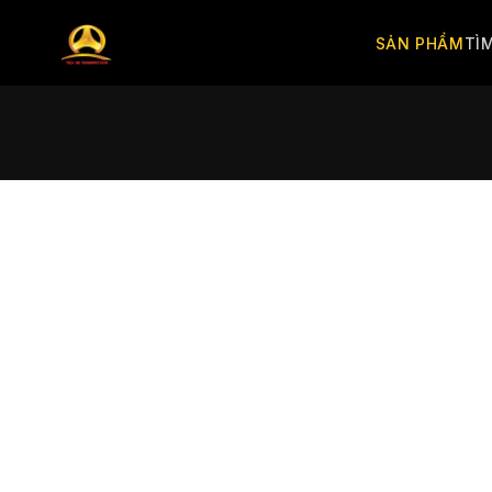
SẢN PHẨM
TÌ