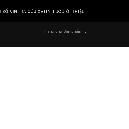
M SỐ VIN
TRA CỨU XE
TIN TỨC
GIỚI THIỆU
Trang chủ
›
Sản phẩm
›
…