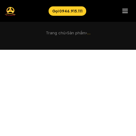
Gọi 0946.915.111
Trang chủ
›
Sản phẩm
›
…