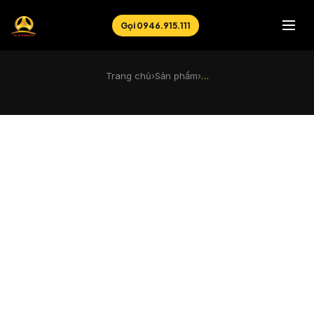
Gọi 0946.915.111
Trang chủ
›
Sản phẩm
›
…