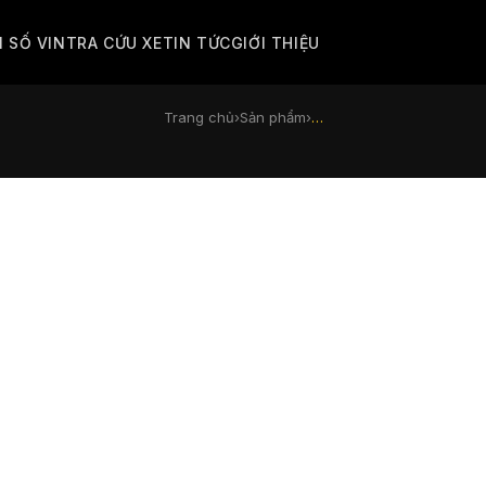
M SỐ VIN
TRA CỨU XE
TIN TỨC
GIỚI THIỆU
Trang chủ
›
Sản phẩm
›
…