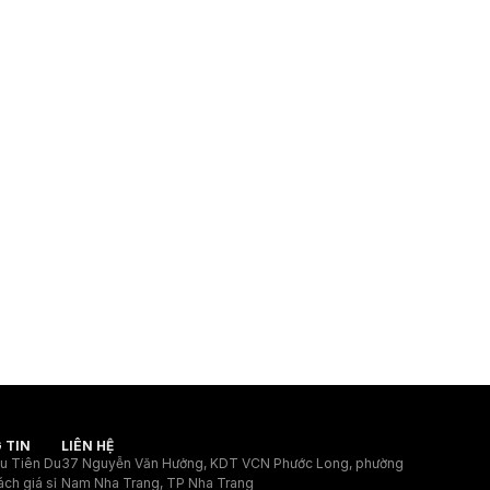
 TIN
LIÊN HỆ
ệu Tiên Du
37 Nguyễn Văn Hưởng, KDT VCN Phước Long, phường
ách giá sỉ
Nam Nha Trang, TP Nha Trang