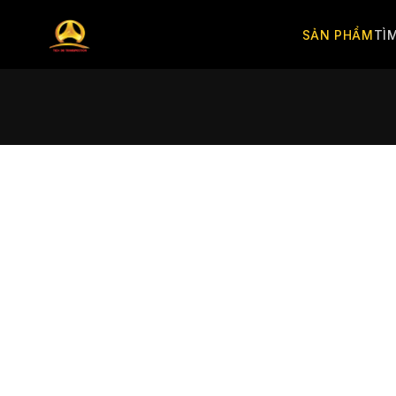
SẢN PHẨM
TÌ