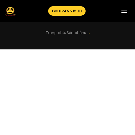
Gọi 0946.915.111
Trang chủ
›
Sản phẩm
›
…