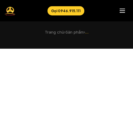
Gọi 0946.915.111
Trang chủ
›
Sản phẩm
›
…