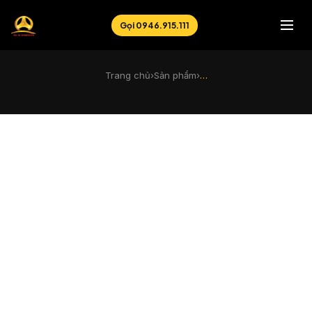
Gọi 0946.915.111
Trang chủ
›
Sản phẩm
›
…