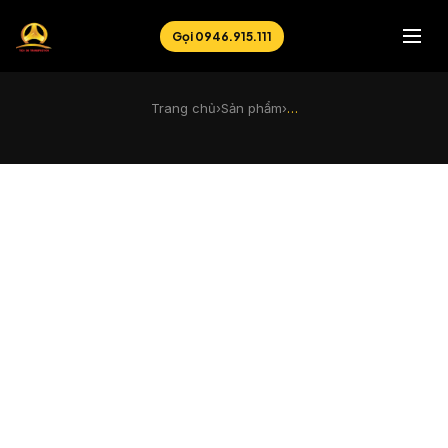
Gọi 0946.915.111
Trang chủ
›
Sản phẩm
›
…