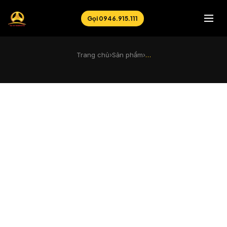
Gọi 0946.915.111
Trang chủ
›
Sản phẩm
›
…