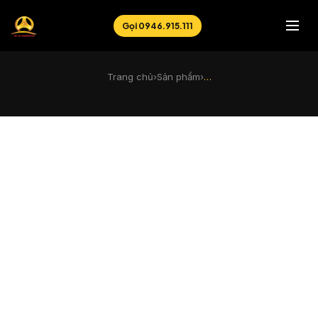
Gọi 0946.915.111
Trang chủ
›
Sản phẩm
›
…