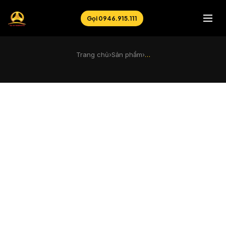
Gọi 0946.915.111
Trang chủ
›
Sản phẩm
›
…