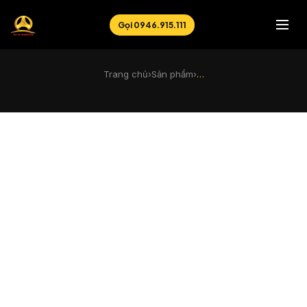
Gọi 0946.915.111
Trang chủ
›
Sản phẩm
›
…