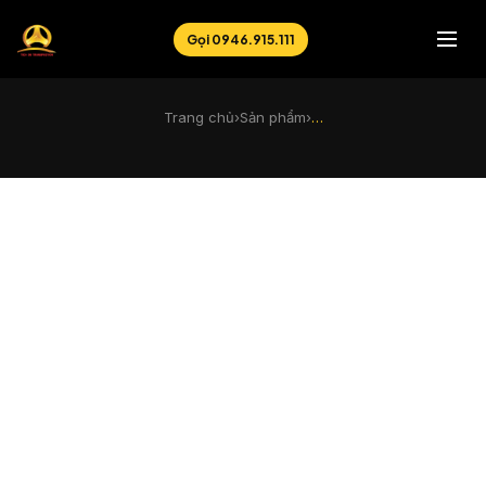
Gọi 0946.915.111
Trang chủ
›
Sản phẩm
›
…