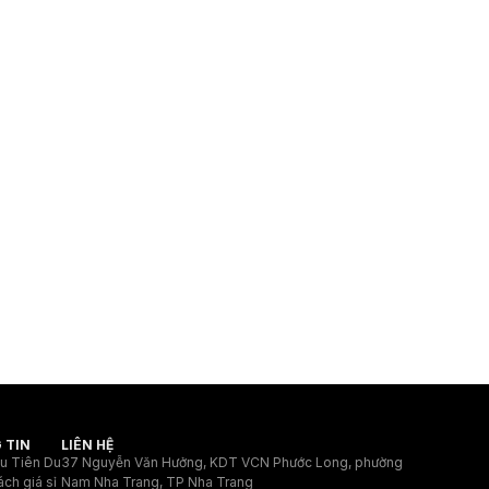
 TIN
LIÊN HỆ
ệu Tiên Du
37 Nguyễn Văn Hưởng, KDT VCN Phước Long, phường
ách giá sỉ
Nam Nha Trang, TP Nha Trang