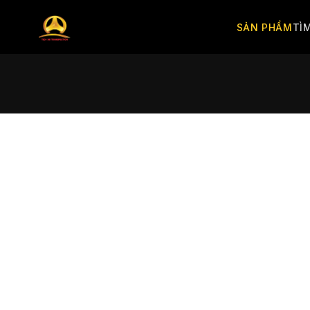
SẢN PHẨM
TÌ