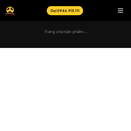
Gọi 0946.915.111
Trang chủ
›
Sản phẩm
›
…