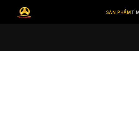
SẢN PHẨM
TÌ