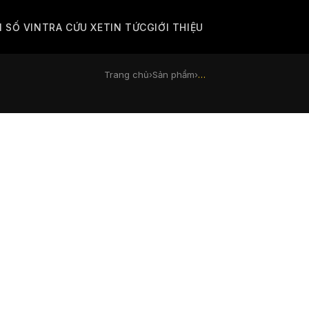
M SỐ VIN
TRA CỨU XE
TIN TỨC
GIỚI THIỆU
Trang chủ
›
Sản phẩm
›
…