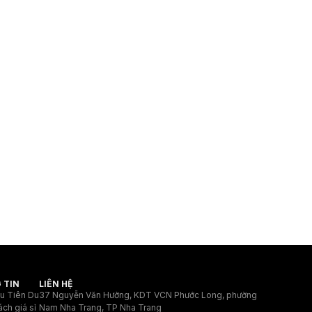
 TIN
LIÊN HỆ
ệu Tiên Du
37 Nguyễn Văn Hưởng, KDT VCN Phước Long, phường
ách giá sỉ
Nam Nha Trang, TP Nha Trang