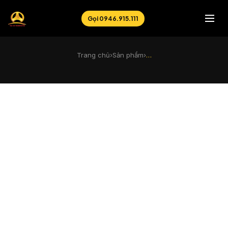
Gọi 0946.915.111
Trang chủ
›
Sản phẩm
›
…