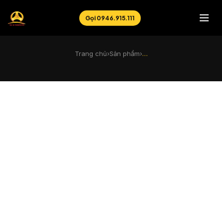
Gọi 0946.915.111
Trang chủ
›
Sản phẩm
›
…