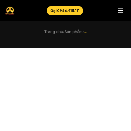
Gọi 0946.915.111
Trang chủ
›
Sản phẩm
›
…